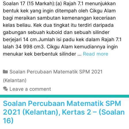
Soalan 17 (15 Markah):(a) Rajah 7.1 menunjukkan
bentuk kek yang ingin ditempah oleh Cikgu Alam
bagi meraikan sambutan kemenangan keceriaan
kelas beliau. Kek dua tingkat itu terdiri daripada
gabungan sebuah kuboid dan sebuah silinder
berjejari 14 cm.Jumlah isi padu kek dalam Rajah 7.1
lalah 34 998 cm3. Cikgu Alam kemudiannya ingin
menukar kek berbentuk silinder …
Read more
C
Soalan Percubaan Matematik SPM 2021
a
(Kelantan)
t
Leave a comment
e
g
Soalan Percubaan Matematik SPM
o
2021 (Kelantan), Kertas 2 – (Soalan
r
16)
i
e