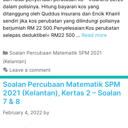
dalam polisinya. Hitung bayaran kos yang
ditanggung oleh Quddus Insurans dan Encik Khairil
sendiri jika kos perubatan yang dilindungi polisinya
berjumlah RM 22 500.Penyelesaian:Kos perubatan
selepas deduktibel= RM22 500 …
Read more
C
Soalan Percubaan Matematik SPM 2021
a
(Kelantan)
t
Leave a comment
e
g
Soalan Percubaan Matematik SPM
o
2021 (Kelantan), Kertas 2 – Soalan
r
7 & 8
i
e
February 4, 2022
by
s