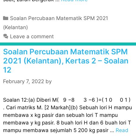
C
Soalan Percubaan Matematik SPM 2021
a
(Kelantan)
t
Leave a comment
e
g
Soalan Percubaan Matematik SPM
o
2021 (Kelantan), Kertas 2 – Soalan
r
12
i
e
February 7, 2022
by
s
Soalan 12:(a) Diberi M( 9 −8 3 −6 )=( 1 0 0 1 )
. Cari matriks M. [2 Markah](b) Sebuah lori H mampu
membawa x kg pasir dan sebuah lori T mampu
membawa y kg pasir. 8 buah lori H dan 6 buah lori T
mampu membawa sejumlah 5 200 kg pasir …
Read