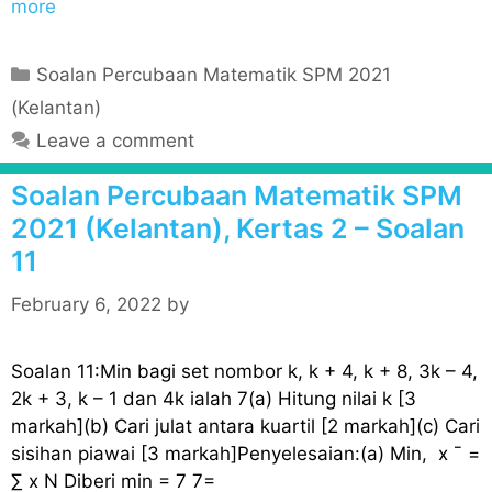
more
C
Soalan Percubaan Matematik SPM 2021
a
(Kelantan)
t
Leave a comment
e
g
Soalan Percubaan Matematik SPM
o
2021 (Kelantan), Kertas 2 – Soalan
r
11
i
e
February 6, 2022
by
s
Soalan 11:Min bagi set nombor k, k + 4, k + 8, 3k – 4,
2k + 3, k – 1 dan 4k ialah 7(a) Hitung nilai k [3
markah](b) Cari julat antara kuartil [2 markah](c) Cari
sisihan piawai [3 markah]Penyelesaian:(a) Min, x ¯ =
∑ x N Diberi min = 7 7=