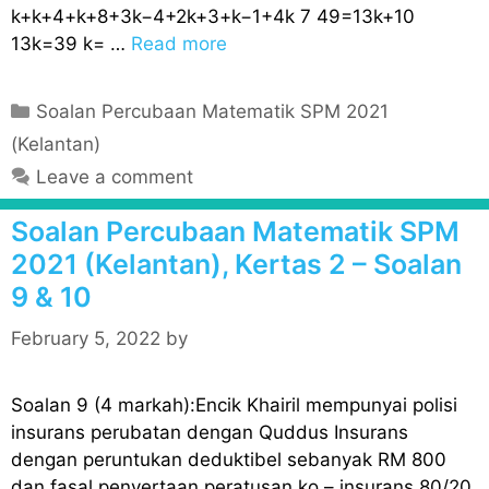
k+k+4+k+8+3k−4+2k+3+k−1+4k 7 49=13k+10
13k=39 k= …
Read more
C
Soalan Percubaan Matematik SPM 2021
a
(Kelantan)
t
Leave a comment
e
g
Soalan Percubaan Matematik SPM
o
2021 (Kelantan), Kertas 2 – Soalan
r
9 & 10
i
e
February 5, 2022
by
s
Soalan 9 (4 markah):Encik Khairil mempunyai polisi
insurans perubatan dengan Quddus Insurans
dengan peruntukan deduktibel sebanyak RM 800
dan fasal penyertaan peratusan ko – insurans 80/20