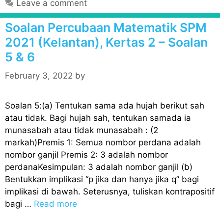
Leave a comment
e
g
Soalan Percubaan Matematik SPM
o
2021 (Kelantan), Kertas 2 – Soalan
r
5 & 6
i
e
February 3, 2022
by
s
Soalan 5:(a) Tentukan sama ada hujah berikut sah
atau tidak. Bagi hujah sah, tentukan samada ia
munasabah atau tidak munasabah : (2
markah)Premis 1: Semua nombor perdana adalah
nombor ganjil Premis 2: 3 adalah nombor
perdanaKesimpulan: 3 adalah nombor ganjil (b)
Bentukkan implikasi “p jika dan hanya jika q” bagi
implikasi di bawah. Seterusnya, tuliskan kontrapositif
bagi …
Read more