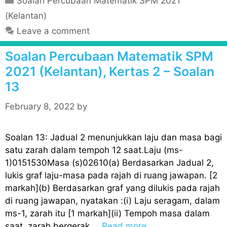
Soalan Percubaan Matematik SPM 2021
a
(Kelantan)
t
Leave a comment
e
g
Soalan Percubaan Matematik SPM
o
2021 (Kelantan), Kertas 2 – Soalan
r
13
i
e
February 8, 2022
by
s
Soalan 13: Jadual 2 menunjukkan laju dan masa bagi
satu zarah dalam tempoh 12 saat.Laju (ms-
1)0151530Masa (s)02610(a) Berdasarkan Jadual 2,
lukis graf laju-masa pada rajah di ruang jawapan. [2
markah](b) Berdasarkan graf yang dilukis pada rajah
di ruang jawapan, nyatakan :(i) Laju seragam, dalam
ms-1, zarah itu [1 markah](ii) Tempoh masa dalam
saat, zarah bergerak …
Read more