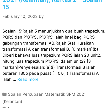
r
15
i
e
February 10, 2022
by
s
Soalan 15:Rajah 5 menunjukkan dua buah trapezium,
PQRS dan P’Q’R’S’. P’Q’R’S’ ialah imej bagi PQRS
gabungan transformasi AB.Rajah 5(a) Huraikan
transformasi A dan transformasi B. [6 markah](b)
Diberi bahawa luas trapezium PQRS ialah 20 unit2,
hitung luas trapezium P’Q’R’S’ dalam unit2? [3
markah]Penyelesaian:(a)(i) Transformasi B ialah
putaran 180o pada pusat (1, 0).(ii) Transformasi A
ialah …
Read more
C
Soalan Percubaan Matematik SPM 2021
a
(Kelantan)
t