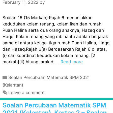
February 11, 2022
by
s
Soalan 16 (15 Markah):Rajah 6 menunjukkan
kedudukan kolam renang, kolam ikan dan rumah
Puan Halina serta dua orang anaknya, Hazeq dan
Haqq. Kolam renang yang dibina itu adalah berjarak
sama di antara ketiga-tiga rumah Puan Halina, Haqq
dan Hazeq.Rajah 6(a) Berdasarkan Rajah 6 di atas,
(i) cari koordinat kedudukan kolam renang. [2
markah](ii) hitung jarak di …
Read more
C
Soalan Percubaan Matematik SPM 2021
a
(Kelantan)
t
Leave a comment
e
g
Soalan Percubaan Matematik SPM
o
2021 (Kelantan), Kertas 2 – Soalan