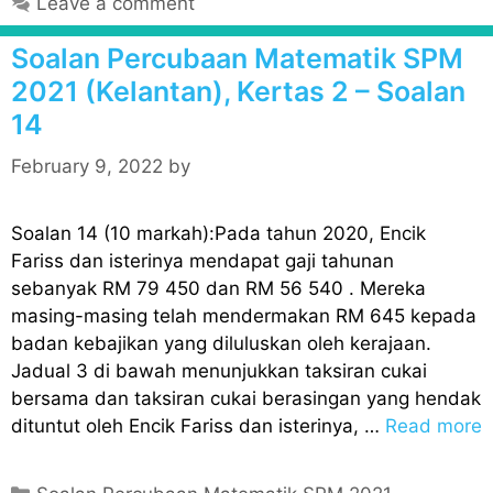
Leave a comment
e
g
Soalan Percubaan Matematik SPM
o
2021 (Kelantan), Kertas 2 – Soalan
r
14
i
e
February 9, 2022
by
s
Soalan 14 (10 markah):Pada tahun 2020, Encik
Fariss dan isterinya mendapat gaji tahunan
sebanyak RM 79 450 dan RM 56 540 . Mereka
masing-masing telah mendermakan RM 645 kepada
badan kebajikan yang diluluskan oleh kerajaan.
Jadual 3 di bawah menunjukkan taksiran cukai
bersama dan taksiran cukai berasingan yang hendak
dituntut oleh Encik Fariss dan isterinya, …
Read more
C