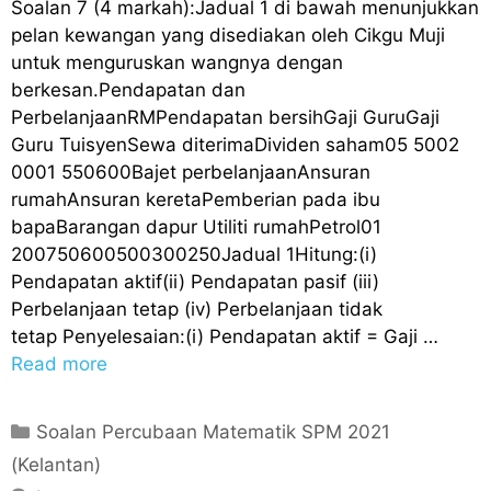
Soalan 7 (4 markah):Jadual 1 di bawah menunjukkan
pelan kewangan yang disediakan oleh Cikgu Muji
untuk menguruskan wangnya dengan
berkesan.Pendapatan dan
PerbelanjaanRMPendapatan bersihGaji GuruGaji
Guru TuisyenSewa diterimaDividen saham05 5002
0001 550600Bajet perbelanjaanAnsuran
rumahAnsuran keretaPemberian pada ibu
bapaBarangan dapur Utiliti rumahPetrol01
200750600500300250Jadual 1Hitung:(i)
Pendapatan aktif(ii) Pendapatan pasif (iii)
Perbelanjaan tetap (iv) Perbelanjaan tidak
tetap Penyelesaian:(i) Pendapatan aktif = Gaji …
Read more
C
Soalan Percubaan Matematik SPM 2021
a
(Kelantan)
t