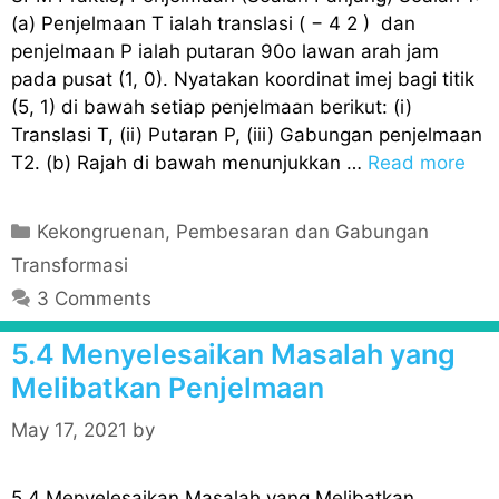
(a) Penjelmaan T ialah translasi ( − 4 2 ) dan
penjelmaan P ialah putaran 90o lawan arah jam
pada pusat (1, 0). Nyatakan koordinat imej bagi titik
(5, 1) di bawah setiap penjelmaan berikut: (i)
Translasi T, (ii) Putaran P, (iii) Gabungan penjelmaan
T2. (b) Rajah di bawah menunjukkan …
Read more
C
Kekongruenan, Pembesaran dan Gabungan
a
Transformasi
t
3 Comments
e
g
5.4 Menyelesaikan Masalah yang
o
Melibatkan Penjelmaan
r
i
May 17, 2021
by
e
s
5.4 Menyelesaikan Masalah yang Melibatkan