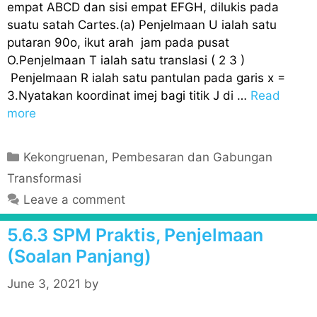
empat ABCD dan sisi empat EFGH, dilukis pada
suatu satah Cartes.(a) Penjelmaan U ialah satu
putaran 90o, ikut arah jam pada pusat
O.Penjelmaan T ialah satu translasi ( 2 3 )
Penjelmaan R ialah satu pantulan pada garis x =
3.Nyatakan koordinat imej bagi titik J di …
Read
more
C
Kekongruenan, Pembesaran dan Gabungan
a
Transformasi
t
Leave a comment
e
g
5.6.3 SPM Praktis, Penjelmaan
o
(Soalan Panjang)
r
i
June 3, 2021
by
e
s