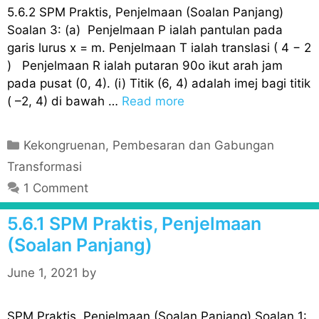
5.6.2 SPM Praktis, Penjelmaan (Soalan Panjang)
Soalan 3: (a) Penjelmaan P ialah pantulan pada
garis lurus x = m. Penjelmaan T ialah translasi ( 4 − 2
) Penjelmaan R ialah putaran 90o ikut arah jam
pada pusat (0, 4). (i) Titik (6, 4) adalah imej bagi titik
( –2, 4) di bawah …
Read more
C
Kekongruenan, Pembesaran dan Gabungan
a
Transformasi
t
1 Comment
e
g
5.6.1 SPM Praktis, Penjelmaan
o
(Soalan Panjang)
r
i
June 1, 2021
by
e
s
SPM Praktis, Penjelmaan (Soalan Panjang) Soalan 1: