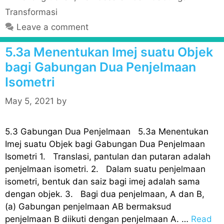
a
Transformasi
t
Leave a comment
e
g
5.3a Menentukan Imej suatu Objek
o
bagi Gabungan Dua Penjelmaan
r
Isometri
i
e
May 5, 2021
by
s
5.3 Gabungan Dua Penjelmaan 5.3a Menentukan
Imej suatu Objek bagi Gabungan Dua Penjelmaan
Isometri 1. Translasi, pantulan dan putaran adalah
penjelmaan isometri. 2. Dalam suatu penjelmaan
isometri, bentuk dan saiz bagi imej adalah sama
dengan objek. 3. Bagi dua penjelmaan, A dan B,
(a) Gabungan penjelmaan AB bermaksud
penjelmaan B diikuti dengan penjelmaan A. …
Read