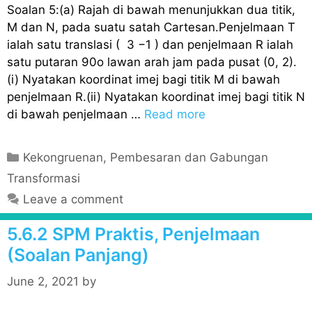
Soalan 5:(a) Rajah di bawah menunjukkan dua titik,
M dan N, pada suatu satah Cartesan.Penjelmaan T
ialah satu translasi ( 3 −1 ) dan penjelmaan R ialah
satu putaran 90o lawan arah jam pada pusat (0, 2).
(i) Nyatakan koordinat imej bagi titik M di bawah
penjelmaan R.(ii) Nyatakan koordinat imej bagi titik N
di bawah penjelmaan …
Read more
C
Kekongruenan, Pembesaran dan Gabungan
a
Transformasi
t
Leave a comment
e
g
5.6.2 SPM Praktis, Penjelmaan
o
(Soalan Panjang)
r
i
June 2, 2021
by
e
s