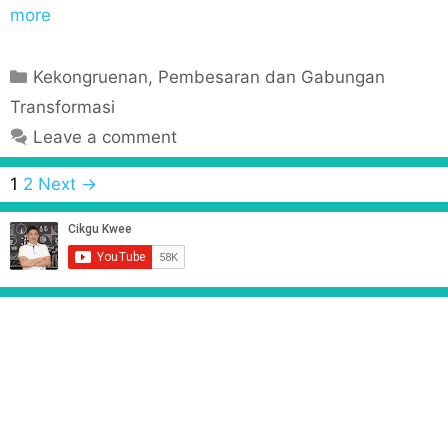
more
C
Kekongruenan, Pembesaran dan Gabungan
a
Transformasi
t
Leave a comment
e
g
P
1
2
Next →
o
o
r
s
i
t
e
n
s
a
v
i
g
a
t