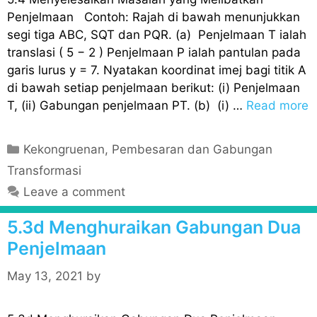
Penjelmaan Contoh: Rajah di bawah menunjukkan
segi tiga ABC, SQT dan PQR. (a) Penjelmaan T ialah
translasi ( 5 − 2 ) Penjelmaan P ialah pantulan pada
garis lurus y = 7. Nyatakan koordinat imej bagi titik A
di bawah setiap penjelmaan berikut: (i) Penjelmaan
T, (ii) Gabungan penjelmaan PT. (b) (i) …
Read more
C
Kekongruenan, Pembesaran dan Gabungan
a
Transformasi
t
Leave a comment
e
g
5.3d Menghuraikan Gabungan Dua
o
Penjelmaan
r
i
May 13, 2021
by
e
s