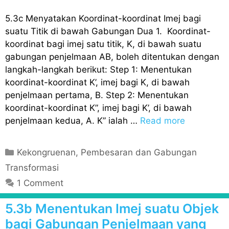
5.3c Menyatakan Koordinat-koordinat Imej bagi
suatu Titik di bawah Gabungan Dua 1. Koordinat-
koordinat bagi imej satu titik, K, di bawah suatu
gabungan penjelmaan AB, boleh ditentukan dengan
langkah-langkah berikut: Step 1: Menentukan
koordinat-koordinat K’, imej bagi K, di bawah
penjelmaan pertama, B. Step 2: Menentukan
koordinat-koordinat K”, imej bagi K’, di bawah
penjelmaan kedua, A. K” ialah …
Read more
C
Kekongruenan, Pembesaran dan Gabungan
a
Transformasi
t
1 Comment
e
g
5.3b Menentukan Imej suatu Objek
o
bagi Gabungan Penjelmaan yang
r