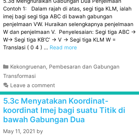
5.3d Menghuraikan Gabungan Dua Penjelmaan
Contoh 1: Dalam rajah di atas, segi tiga KLM, ialah
imej bagi segi tiga ABC di bawah gabungan
penjelmaan VW. Huraikan selengkapnya penjelmaan
W dan penjelmaan V. Penyelesaian: Segi tiga ABC →
W→ Segi tiga KB’C’ → V → Segi tiga KLM W =
Translasi ( 0 4 ) …
Read more
C
Kekongruenan, Pembesaran dan Gabungan
a
Transformasi
t
Leave a comment
e
g
5.3c Menyatakan Koordinat-
o
koordinat Imej bagi suatu Titik di
r
bawah Gabungan Dua
i
e
May 11, 2021
by
s