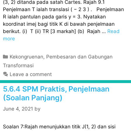
(3, 2) ditanda pada satah Cartes. Rajah 9.1
Penjelmaan T ialah translasi ( − 2 3 ) . Penjelmaan
R ialah pantulan pada garis y = 3. Nyatakan
koordinat imej bagi titik K di bawah penjelmaan
berikut. (i) T (ii) TR [3 markah] (b) Rajah …
Read
more
C
Kekongruenan, Pembesaran dan Gabungan
a
Transformasi
t
Leave a comment
e
g
5.6.4 SPM Praktis, Penjelmaan
o
(Soalan Panjang)
r
i
June 4, 2021
by
e
s
Soalan 7:Rajah menunjukkan titik J(1, 2) dan sisi