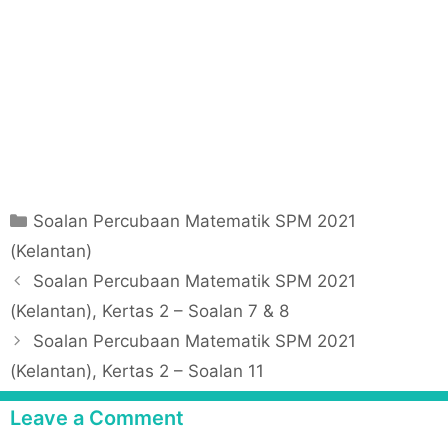
C
Soalan Percubaan Matematik SPM 2021
a
(Kelantan)
t
P
Soalan Percubaan Matematik SPM 2021
e
o
(Kelantan), Kertas 2 – Soalan 7 & 8
g
s
Soalan Percubaan Matematik SPM 2021
o
t
r
(Kelantan), Kertas 2 – Soalan 11
n
i
a
Leave a Comment
e
v
s