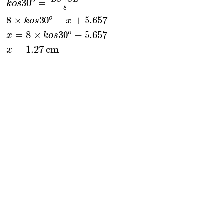
o
30
=
k
o
s
8
o
8
×
30
=
+
5.657
k
o
s
x
o
=
8
×
30
−
5.657
x
k
o
s
=
1.27
 cm
x