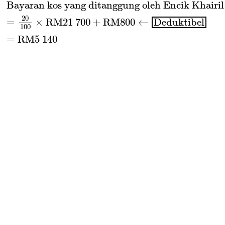
Bayaran kos yang ditanggung oleh Encik Khairil
20
=
×
RM21 700
+
RM800
←
Deduktibel
100
=
RM5 14
0