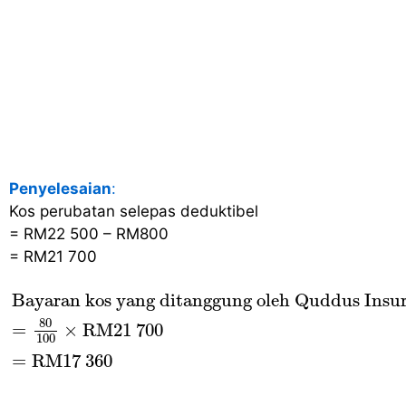
Penyelesaian
:
Kos perubatan selepas deduktibel
= RM22 500 – RM800
= RM21 700
Bayaran kos yang ditanggung oleh Quddus 
Bayaran kos yang ditanggung oleh Quddus Insu
80
=
×
RM21 700
100
=
RM
17
 36
0