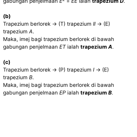
gabungan penjelmaan
E
=
EE
ialah
trapezium
D
.
(b)
Trapezium berlorek → (T) trapezium
II
→ (E)
trapezium
A
.
Maka, imej bagi trapezium berlorek di bawah
gabungan penjelmaan
ET
ialah
trapezium
A
.
(c)
Trapezium berlorek → (P) trapezium
I
→ (E)
trapezium
B
.
Maka, imej bagi trapezium berlorek di bawah
gabungan penjelmaan
EP
ialah
trapezium
B
.