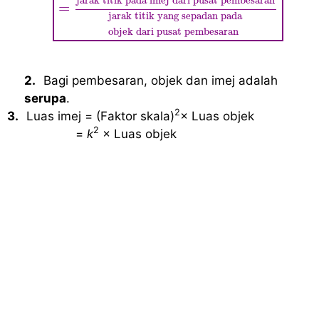
jarak titik pada imej dari pusat pembesaran
=
jarak titik yang sepadan pada
objek dari pusat pembesaran
2.
Bagi pembesaran, objek dan imej adalah
serupa
.
2
3.
Luas imej = (Faktor skala)
×
Luas objek
2
=
k
× Luas objek