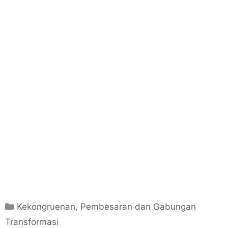
C
Kekongruenan, Pembesaran dan Gabungan
a
Transformasi