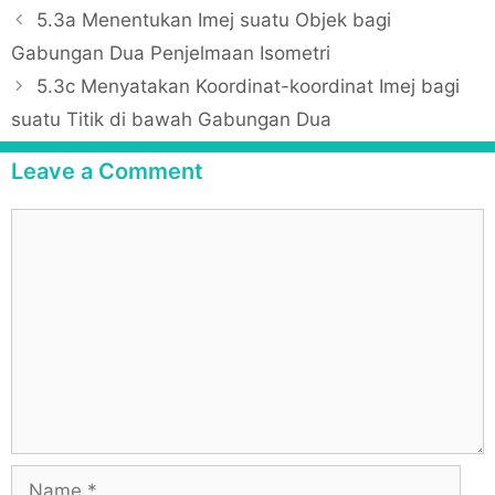
t
P
5.3a Menentukan Imej suatu Objek bagi
e
o
Gabungan Dua Penjelmaan Isometri
g
s
5.3c Menyatakan Koordinat-koordinat Imej bagi
o
t
r
suatu Titik di bawah Gabungan Dua
n
i
a
Leave a Comment
e
v
s
i
C
g
o
a
m
t
m
i
e
o
n
n
t
N