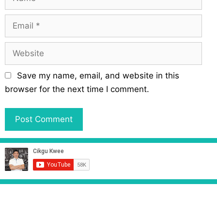
a
m
E
e
m
a
W
i
e
l
b
Save my name, email, and website in this
s
browser for the next time I comment.
i
t
e