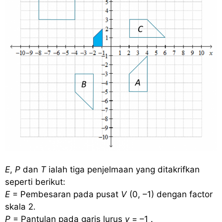
E
,
P
dan
T
ialah tiga penjelmaan yang ditakrifkan
seperti berikut:
E
= Pembesaran pada pusat
V
(0, –1) dengan factor
skala 2.
P
= Pantulan pada garis lurus
y
= –1 .