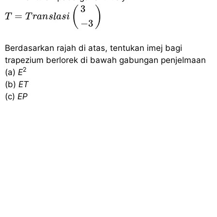
T
=
T
r
a
n
s
l
a
s
i
(
3
−
3
)
3
(
)
=
T
T
r
a
n
s
l
a
s
i
−
3
Berdasarkan rajah di atas, tentukan imej bagi
trapezium berlorek di bawah gabungan penjelmaan
2
(a)
E
(b)
ET
(c)
EP