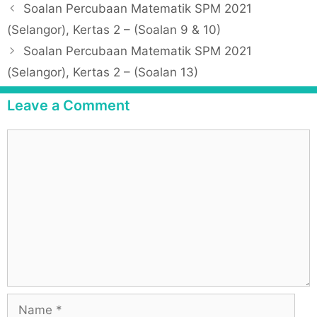
P
Soalan Percubaan Matematik SPM 2021
e
o
(Selangor), Kertas 2 – (Soalan 9 & 10)
g
s
Soalan Percubaan Matematik SPM 2021
o
t
r
(Selangor), Kertas 2 – (Soalan 13)
n
i
a
Leave a Comment
e
v
s
i
C
g
o
a
m
t
m
i
e
o
n
n
t
N