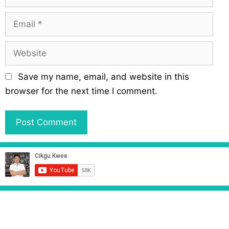
a
m
E
e
m
a
W
i
e
l
b
Save my name, email, and website in this
s
browser for the next time I comment.
i
t
e