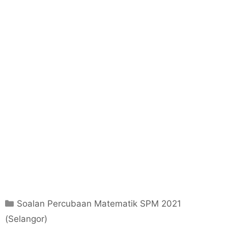
C
Soalan Percubaan Matematik SPM 2021
a
(Selangor)
t