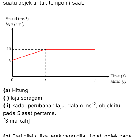
suatu objek untuk tempoh
t
saat.
(a)
Hitung
(i)
laju seragam,
-2
(ii)
kadar perubahan laju, dalam ms
, objek itu
pada 5 saat pertama.
[3 markah]
(b)
Cari nilai
t
, jika jarak yang dilalui oleh objek pada