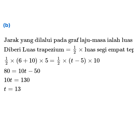
(b)
Jarak yang dilalui pada graf laju-masa ialah
Jarak yang dilalui pada graf laju-masa ialah luas
1
Diberi Luas trapezium
=
×
luas segi empat te
2
1
1
×
(
6
+
10
)
×
5
=
×
(
−
5
)
×
10
t
2
2
80
=
10
−
50
t
10
=
130
t
=
13
t