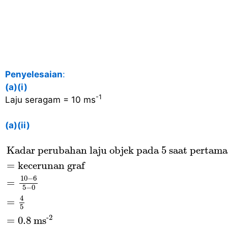
Penyelesaian
:
(a)(i)
-1
Laju seragam = 10 ms
(a)(ii)
Kadar perubahan laju objek pada 5 saat pe
Kadar perubahan laju objek pada 5 saat pertama
=
kecerunan graf
10
−
6
=
5
−
0
4
=
5
-2
=
0.8
 ms