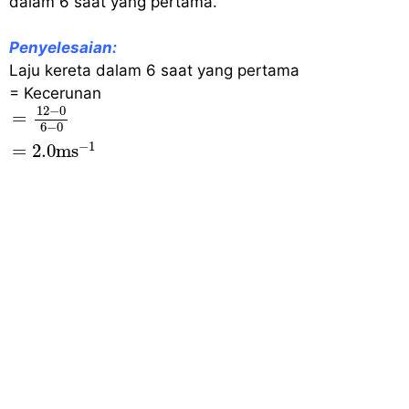
dalam 6 saat yang pertama.
Penyelesaian:
Laju kereta dalam 6 saat yang pertama
= Kecerunan
=
12
−
0
6
−
0
=
2.0
ms
−
1
12
−
0
=
6
−
0
−
1
=
2.0
ms