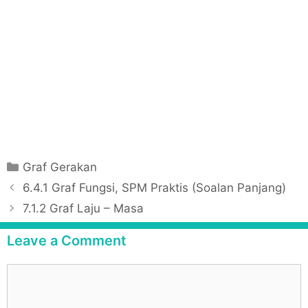
C
Graf Gerakan
a
P
6.4.1 Graf Fungsi, SPM Praktis (Soalan Panjang)
t
o
7.1.2 Graf Laju – Masa
e
s
g
t
Leave a Comment
o
n
r
a
C
i
v
o
e
i
m