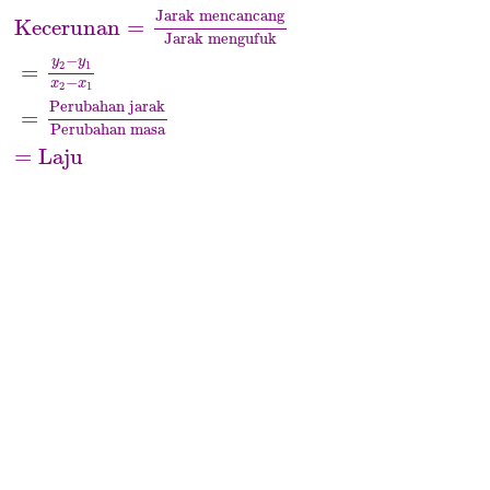
Kecerunan
=
Jarak mencancang
Jarak mengu
Jarak mencancang
Kecerunan
=
Jarak mengufuk
−
y
y
2
1
=
−
x
x
2
1
Perubahan jarak
=
Perubahan masa
=
Laju