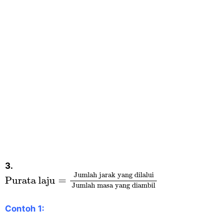
3.
Purata laju
=
Jumlah jarak yang dilalui
Jumlah 
Jumlah jarak yang dilalui
Purata laju
=
Jumlah masa yang diambil
Contoh 1: