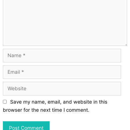
s
g
m
a
e
t
n
i
t
o
n
N
a
m
E
e
m
a
W
i
e
l
b
Save my name, email, and website in this
s
browser for the next time I comment.
i
t
e