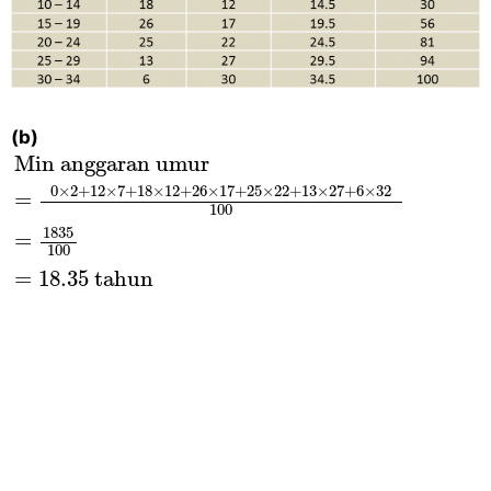
(b)
Min anggaran umur
=
0
×
2
+
12
×
7
+
18
×
12
+
26
Min anggaran umur
0
×
2
+
12
×
7
+
18
×
12
+
26
×
17
+
25
×
22
+
13
×
27
+
6
×
32
= 
100
1835
= 
100
=
18.35
 tahun