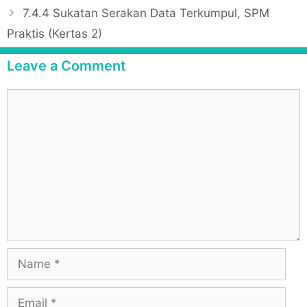
e
s
7.4.4 Sukatan Serakan Data Terkumpul, SPM
g
t
Praktis (Kertas 2)
o
n
r
a
Leave a Comment
i
v
e
i
C
s
g
o
a
m
t
m
i
e
o
n
n
t
N
a
m
E