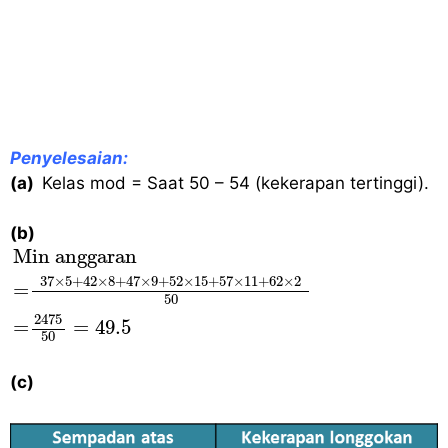
Penyelesaian:
(a)
Kelas mod = Saat 50 – 54 (kekerapan tertinggi).
(b)
Min anggaran
=
37
×
5
+
42
×
8
+
47
×
9
+
52
×
15
+
Min anggaran
37
×
5
+
42
×
8
+
47
×
9
+
52
×
15
+
57
×
11
+
62
×
2
=
50
2475
=
=
49.5
50
(c)