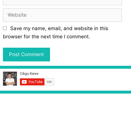
e
m
a
W
i
e
l
b
Save my name, email, and website in this
s
browser for the next time I comment.
i
t
e