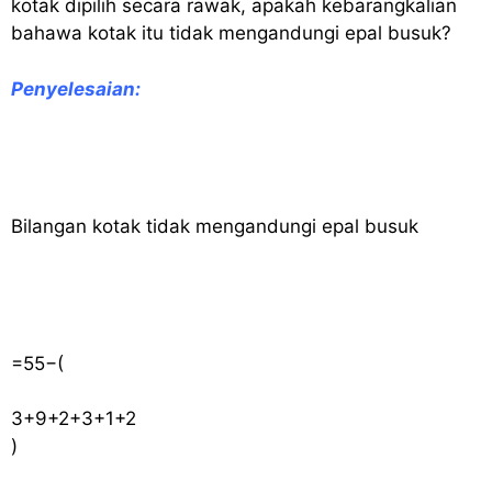
kotak dipilih secara rawak, apakah kebarangkalian
bahawa kotak itu tidak mengandungi epal busuk?
Penyelesaian
:
Bilangan kotak tidak mengandungi epal busuk
=
55
−
(
3
+
9
+
2
+
3
+
1
+
2
)