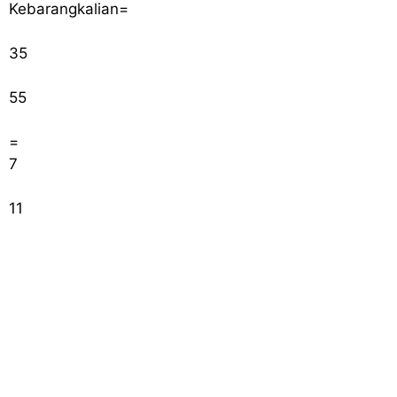
Kebarangkalian
=
35
55
=
7
11