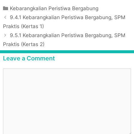
C
Kebarangkalian Peristiwa Bergabung
a
P
9.4.1 Kebarangkalian Peristiwa Bergabung, SPM
t
o
Praktis (Kertas 1)
e
s
9.5.1 Kebarangkalian Peristiwa Bergabung, SPM
g
t
Praktis (Kertas 2)
o
n
r
a
Leave a Comment
i
v
e
i
C
s
g
o
a
m
t
m
i
e
o
n
n
t