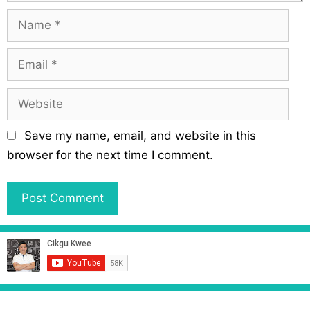
N
a
m
E
e
m
a
W
i
e
l
b
Save my name, email, and website in this
s
browser for the next time I comment.
i
t
e