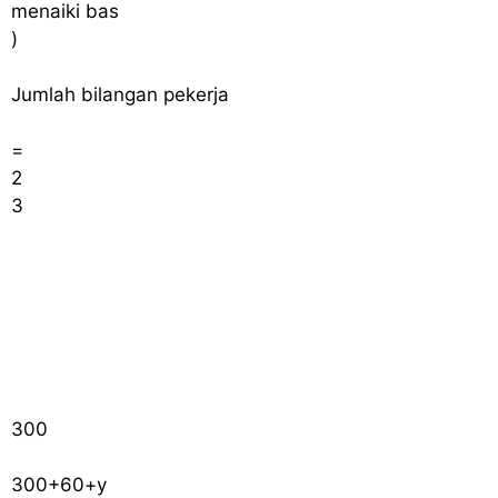
menaiki bas
)
Jumlah bilangan pekerja
=
2
3
300
300
+
60
+
y