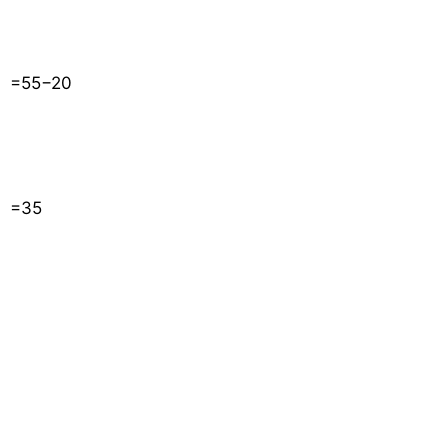
=
55
−
20
=
35