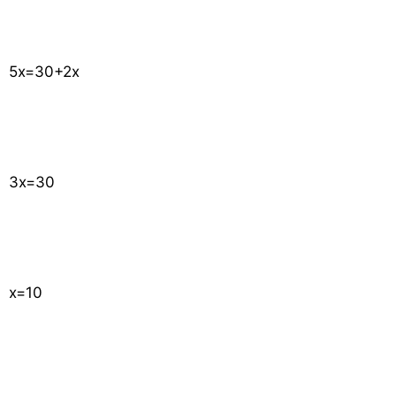
5
x
=
30
+
2
x
3
x
=
30
x
=
10