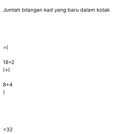
Jumlah bilangan kad yang baru dalam kotak
=
(
18
+
2
)
+
(
8
+
4
)
=
32