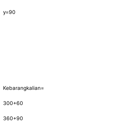
y
=
90
Kebarangkalian
=
300
+
60
360
+
90