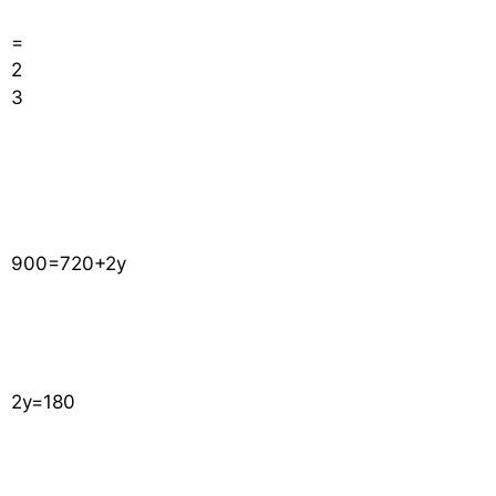
=
2
3
900
=
720
+
2
y
2
y
=
180