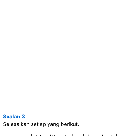
Soalan 3
:
Selesaikan setiap yang berikut.
(a)
[
12
10
1
−
4
0
−
7
]
+
[
1
−
1
9
2
8
3
]