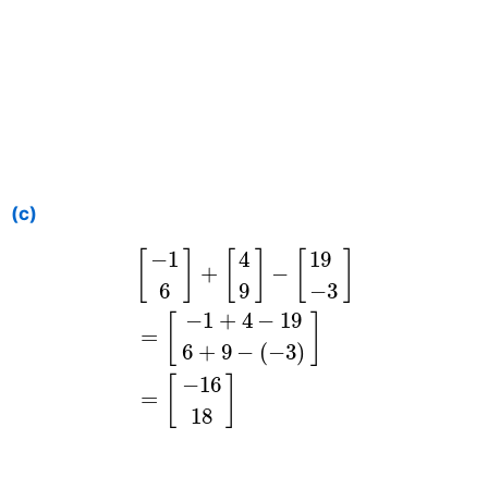
(c)
[
−
1
6
]
+
[
4
9
]
−
[
19
−
3
]
=
[
−
1
+
4
−
19
6
+
−
1
4
19
[
]
[
]
[
]
+
−
6
9
−
3
−
1
+
4
−
19
[
]
=
6
+
9
−
(
−
3
)
−
16
[
]
=
18