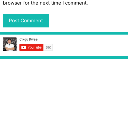
s
browser for the next time I comment.
i
t
e