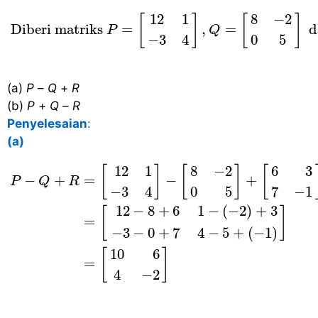
Diberi matriks
P
=
[
12
1
−
3
4
]
,
Q
=
[
8
−
2
0
5
]
d
12
1
8
−
2
[
]
[
]
 Diberi matriks 
=
,
=
 d
P
Q
−
3
4
0
5
(a)
P
–
Q
+
R
(b)
P
+
Q
–
R
Penyelesaian
:
(a)
P
−
Q
+
R
=
[
12
1
−
3
4
]
−
[
8
−
2
0
5
]
+
[
6
3
7
−
1
]
=
[
12
−
8
12
1
8
−
2
6
3
[
]
[
]
[
−
+
=
−
+
P
Q
R
−
3
4
0
5
7
−
1
12
−
8
+
6
1
−
(
−
2
)
+
3
[
]
=
−
3
−
0
+
7
4
−
5
+
(
−
1
)
10
6
[
]
=
4
−
2