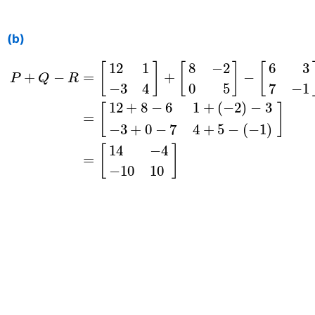
(b)
P
+
Q
−
R
=
[
12
1
−
3
4
]
+
[
8
−
2
0
5
]
−
[
6
3
7
−
1
]
=
[
12
+
8
12
1
8
−
2
6
3
[
]
[
]
[
+
−
=
+
−
P
Q
R
−
3
4
0
5
7
−
1
12
+
8
−
6
1
+
(
−
2
)
−
3
[
]
=
−
3
+
0
−
7
4
+
5
−
(
−
1
)
14
−
4
[
]
=
−
10
10