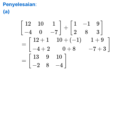
Penyelesaian
:
(a)
[
12
10
1
−
4
0
−
7
]
+
[
1
−
1
9
2
8
3
]
=
[
12
+
1
10
+
(
−
12
10
1
1
−
1
9
[
]
[
]
+
−
4
0
−
7
2
8
3
12
+
1
10
+
(
−
1
)
1
+
9
[
]
=
−
4
+
2
0
+
8
−
7
+
3
13
9
10
[
]
=
−
2
8
−
4