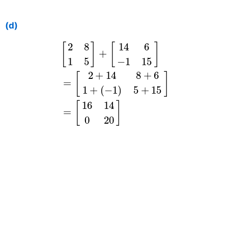
(d)
[
2
8
1
5
]
+
[
14
6
−
1
15
]
=
[
2
+
14
8
+
6
1
+
(
2
8
14
6
[
]
[
]
+
1
5
−
1
15
2
+
14
8
+
6
[
]
=
1
+
(
−
1
)
5
+
15
16
14
[
]
=
0
20