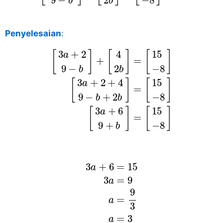
9
−
2
−
8
b
b
Penyelesaian
:
[
3
a
+
2
9
−
b
]
+
[
4
2
b
]
=
[
15
−
8
]
[
3
a
+
2
+
4
3
+
2
4
15
[
]
[
]
[
]
a
+
=
9
−
2
−
8
b
b
3
+
2
+
4
15
[
]
[
]
a
=
9
−
+
2
−
8
b
b
3
+
6
15
[
]
[
]
a
=
9
+
−
8
b
3
a
+
6
=
15
3
a
=
9
a
=
9
3
a
=
3
3
+
6
=
15
a
3
=
9
a
9
=
a
3
=
3
a