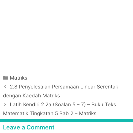
C
Matriks
a
P
2.8 Penyelesaian Persamaan Linear Serentak
t
o
dengan Kaedah Matriks
e
s
Latih Kendiri 2.2a (Soalan 5 – 7) – Buku Teks
g
t
Matematik Tingkatan 5 Bab 2 – Matriks
o
n
r
a
Leave a Comment
i
v