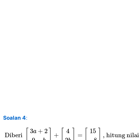
Soalan 4
:
Diberi
[
3
a
+
2
9
−
b
]
+
[
4
2
b
]
=
[
15
−
8
]
, hitung nil
3
+
2
4
15
[
]
[
]
[
]
a
 Diberi 
+
=
, hitung nilai