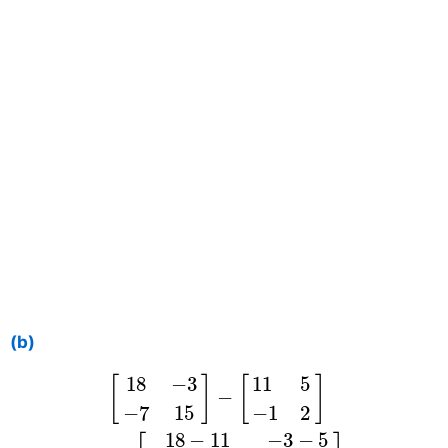
(b)
[
18
−
3
−
7
15
]
−
[
11
5
−
1
2
]
=
[
18
−
11
−
3
−
18
−
3
11
5
[
]
[
]
−
−
7
15
−
1
2
18
−
11
−
3
−
5