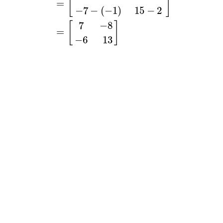
[
]
=
−
7
−
(
−
1
)
15
−
2
7
−
8
[
]
=
−
6
13