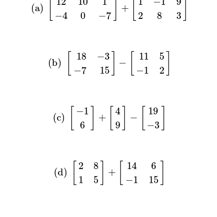
12
10
1
1
−
1
9
[
]
[
]
 (a) 
+
−
4
0
−
7
2
8
3
(b)
[
18
−
3
−
7
15
]
−
[
11
5
−
1
2
]
18
−
3
11
5
[
]
[
]
 (b) 
−
−
7
15
−
1
2
(c)
[
−
1
6
]
+
[
4
9
]
−
[
19
−
3
]
−
1
4
19
[
]
[
]
[
]
 (c) 
+
−
6
9
−
3
(d)
[
2
8
1
5
]
+
[
14
6
−
1
15
]
2
8
14
6
[
]
[
]
 (d) 
+
1
5
−
1
15