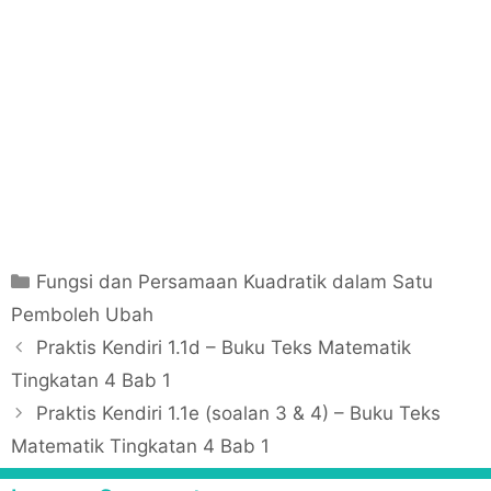
C
Fungsi dan Persamaan Kuadratik dalam Satu
a
Pemboleh Ubah
t
P
Praktis Kendiri 1.1d – Buku Teks Matematik
e
o
Tingkatan 4 Bab 1
g
s
Praktis Kendiri 1.1e (soalan 3 & 4) – Buku Teks
o
t
r
Matematik Tingkatan 4 Bab 1
n
i
a