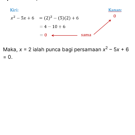
2
Maka,
x
= 2 ialah punca bagi persamaan
x
– 5
x
+ 6
= 0.