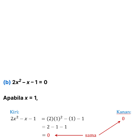
2
(b)
2
x
–
x
– 1 = 0
Apabila
x
= 1,