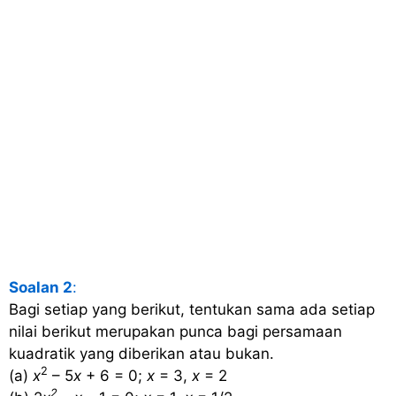
Soalan 2
:
Bagi setiap yang berikut, tentukan sama ada setiap
nilai berikut merupakan punca bagi persamaan
kuadratik yang diberikan atau bukan.
2
(a)
x
– 5
x
+ 6 = 0;
x
= 3,
x
= 2
2