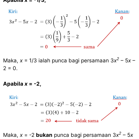
Apabila
x
= -1/3,
2
Maka,
x
= 1/3 ialah punca bagi persamaan 3
x
– 5
x
–
2 = 0.
Apabila
x
= -2,
2
Maka,
x
= -2
bukan
punca bagi persamaan 3
x
– 5
x