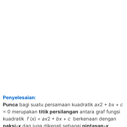
Penyelesaian
:
Punca
bagi suatu persamaan kuadratik
ax
2 +
bx
+
c
= 0 merupakan
titik persilangan
antara graf fungsi
kuadratik
f
(
x
) =
ax
2 +
bx
+
c
berkenaan dengan
paksi-
x
dan juga dikenali sebagai
pintasan-
x
.