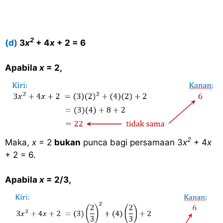
2
(d)
3
x
+ 4
x
+ 2 = 6
Apabila
x
= 2,
2
Maka,
x
= 2
bukan
punca bagi persamaan 3
x
+ 4
x
+ 2 = 6.
Apabila
x
= 2/3,