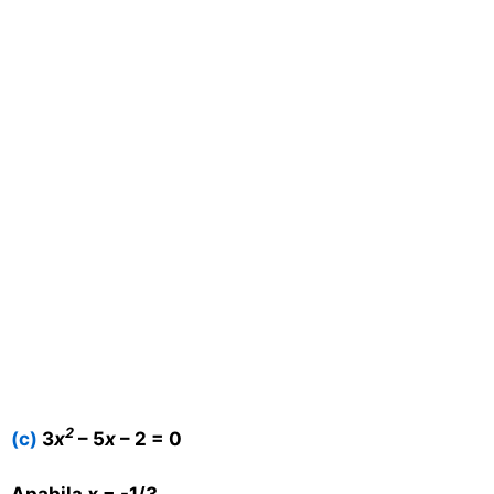
2
(c)
3
x
– 5
x
– 2 = 0