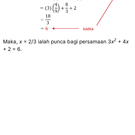
2
Maka,
x
= 2/3 ialah punca bagi persamaan 3
x
+ 4
x
+ 2 = 6.