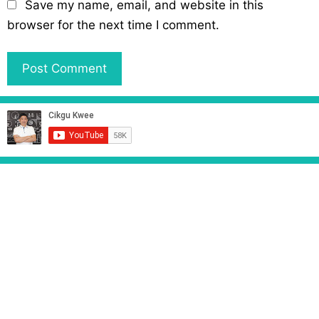
Save my name, email, and website in this
s
browser for the next time I comment.
i
t
e