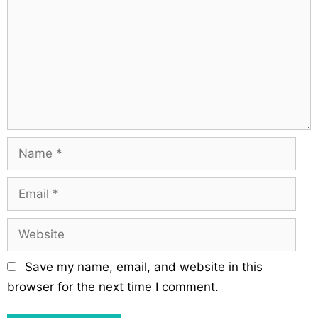
a
m
t
m
i
e
o
n
n
t
N
a
m
E
e
m
a
W
i
e
l
b
Save my name, email, and website in this
s
browser for the next time I comment.
i
t