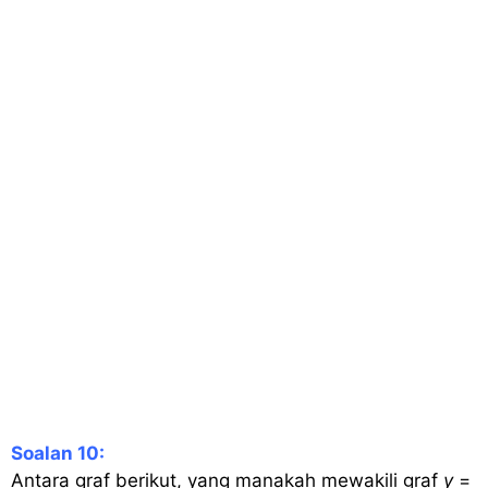
Soalan 10:
Antara graf berikut, yang manakah mewakili graf
y
=