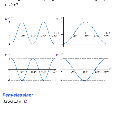
kos 2
x
?
Penyelesaian:
Jawapan:
C