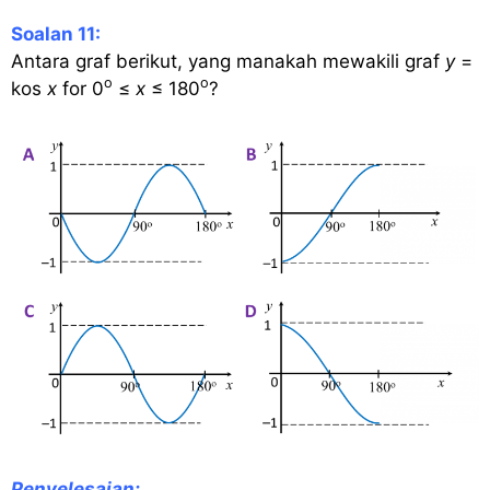
Soalan 11:
Antara graf berikut, yang manakah mewakili graf
y
=
o
o
kos
x
for 0
≤
x
≤ 180
?
Penyelesaian: