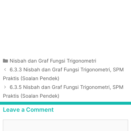
C
Nisbah dan Graf Fungsi Trigonometri
a
P
6.3.3 Nisbah dan Graf Fungsi Trigonometri, SPM
t
o
Praktis (Soalan Pendek)
e
s
6.3.5 Nisbah dan Graf Fungsi Trigonometri, SPM
g
t
Praktis (Soalan Pendek)
o
n
r
a
Leave a Comment
i
v
e
i
C
s
g
o