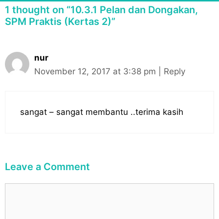
o
n
1 thought on “10.3.1 Pelan dan Dongakan,
r
a
SPM Praktis (Kertas 2)”
i
v
e
i
s
g
nur
a
November 12, 2017 at 3:38 pm
|
Reply
t
i
o
sangat – sangat membantu ..terima kasih
n
Leave a Comment
C
o
m