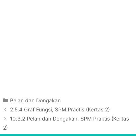
C
Pelan dan Dongakan
a
P
2.5.4 Graf Fungsi, SPM Practis (Kertas 2)
t
o
10.3.2 Pelan dan Dongakan, SPM Praktis (Kertas
e
s
2)
g
t