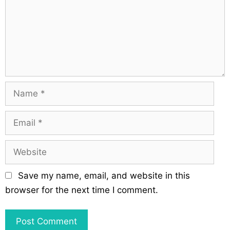
m
e
n
t
N
a
m
E
e
m
a
W
i
e
l
b
Save my name, email, and website in this
s
browser for the next time I comment.
i
t
e